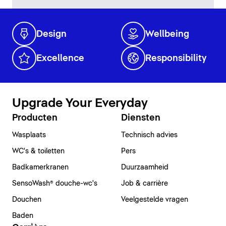
Design
Wellbeing
Excellence
Responsibility
Upgrade Your Everyday
Producten
Diensten
Wasplaats
Technisch advies
WC's & toiletten
Pers
Badkamerkranen
Duurzaamheid
SensoWash® douche-wc's
Job & carrière
Douchen
Veelgestelde vragen
Baden