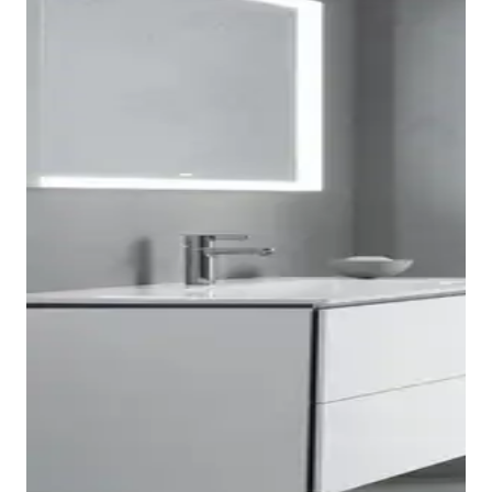
Duravit ME by Starck-WC's zijn verkrijgbaar als
hangende variant en als staande variant en met
verschillende spoeltechnologieën. Alle WC's hebben