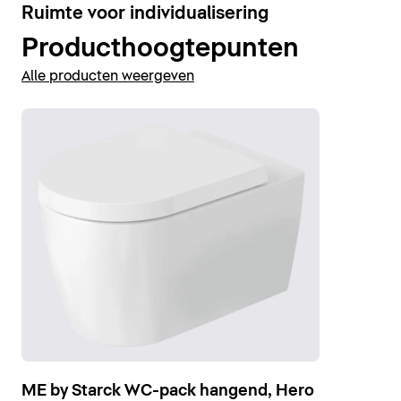
3
Ruimte voor individualisering
SensoWash® Stack f
Douche-WC-zitting. De WC's zijn
bovendien voorzien van de antibacteriële en
Producthoogtepunten
Bidets weergeven
onderhoudsvriendelijke keramische coating
Alle producten weergeven
DuraShield
®.
WC's weergeven
ME by Starck WC-pack hangend, Hero