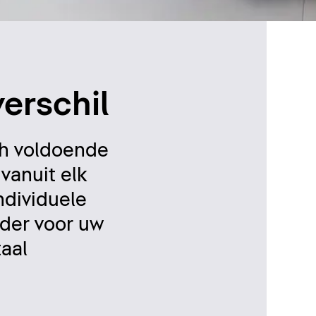
verschil
ch voldoende
vanuit elk
ndividuele
ader voor uw
taal