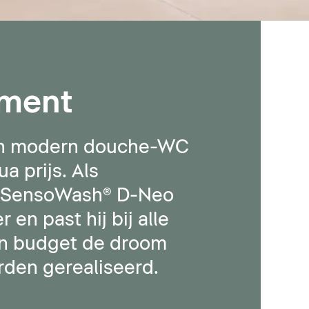
gment
een modern douche-WC
 prijs. Als
st SensoWash® D-Neo
en past hij bij alle
en budget de droom
den gerealiseerd.