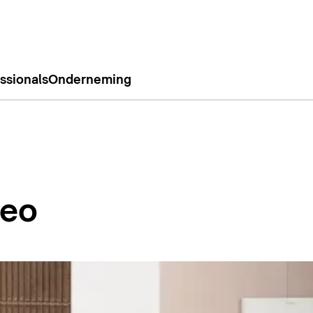
ssionals
Onderneming
eo