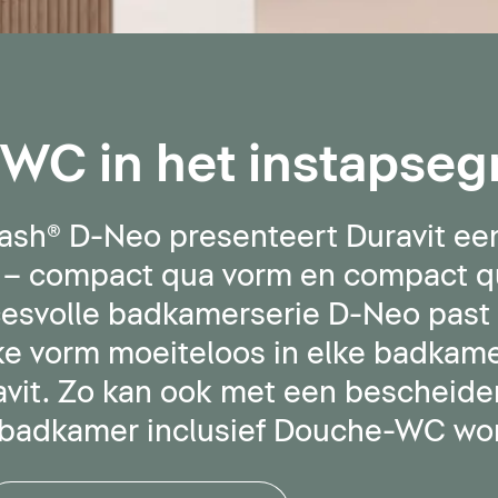
WC in het instapse
ash® D-Neo presenteert Duravit 
 – compact qua vorm en compact qua
ccesvolle badkamerserie D-Neo pa
ke vorm moeiteloos in elke badkamer 
avit. Zo kan ook met een bescheid
nbadkamer inclusief Douche-WC wor