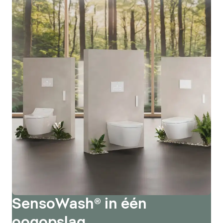
SensoWash® in één
oogopslag