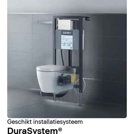
Geschikt installatiesysteem
DuraSystem®