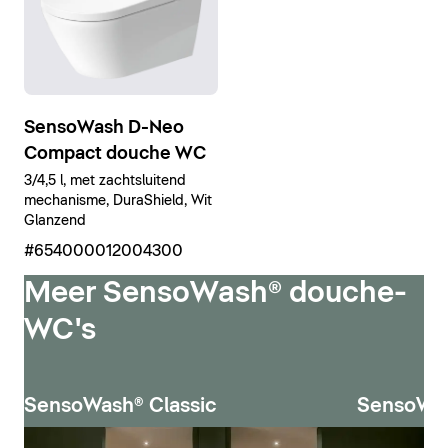
SensoWash D-Neo
Compact douche WC
3/4,5 l, met zachtsluitend
mechanisme, DuraShield, Wit
Glanzend
#654000012004300
Meer SensoWash® douche-
WC's
SensoWash® Classic
SensoWas