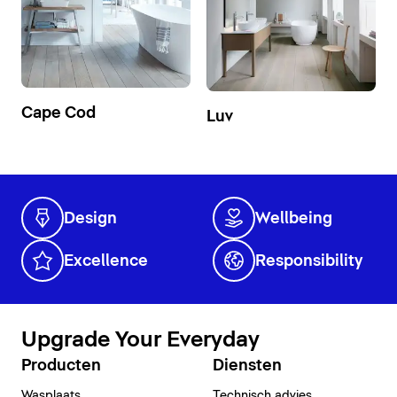
Cape Cod
Luv
Design
Wellbeing
Excellence
Responsibility
Upgrade Your Everyday
Producten
Diensten
Wasplaats
Technisch advies