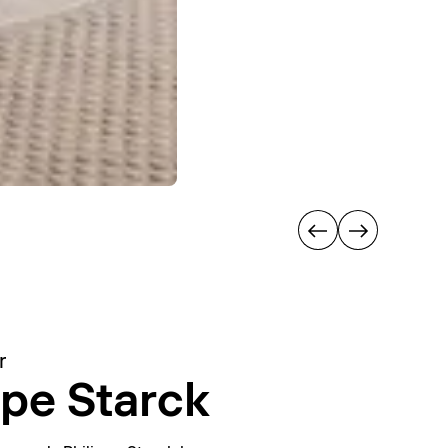
r
ppe Starck