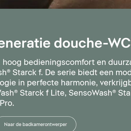
eneratie douche-WC
d, hoog bedieningscomfort en duur
 Starck f. De serie biedt een mo
gie in perfecte harmonie, verkrijgb
sh® Starck f Lite, SensoWash® Star
Pro.
Naar de badkamerontwerper