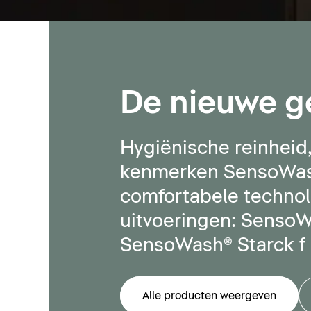
De nieuwe g
Hygiënische reinhei
kenmerken SensoWash®
comfortabele technolo
uitvoeringen: SensoWa
SensoWash® Starck f 
Alle producten weergeven