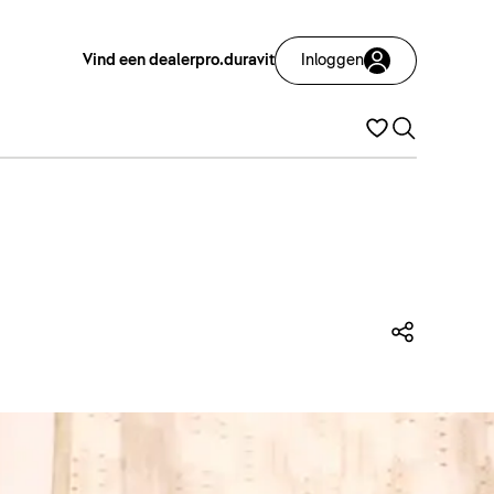
Vind een dealer
pro.duravit
Inloggen
Deze p