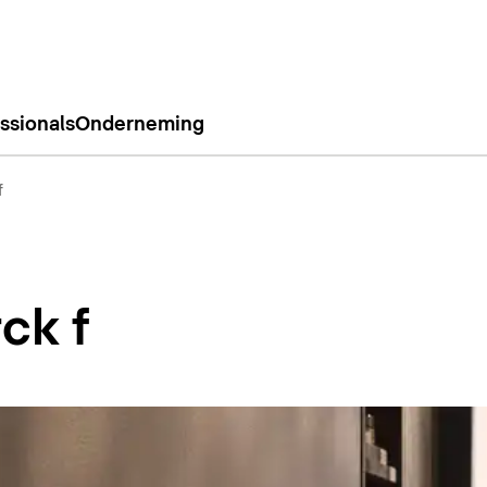
ssionals
Onderneming
f
ck f