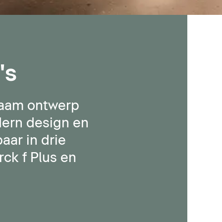
's
zaam ontwerp
dern design en
aar in drie
ck f Plus en