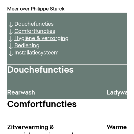
Meer over Philippe Starck
Douchefuncties
Comfortfuncties
Hygiëne & verzorging
Bediening
Installatiesysteem
Douchefuncties
Rearwash
Ladywas
Comfortfuncties
Zitverwarming &
Warmeluc