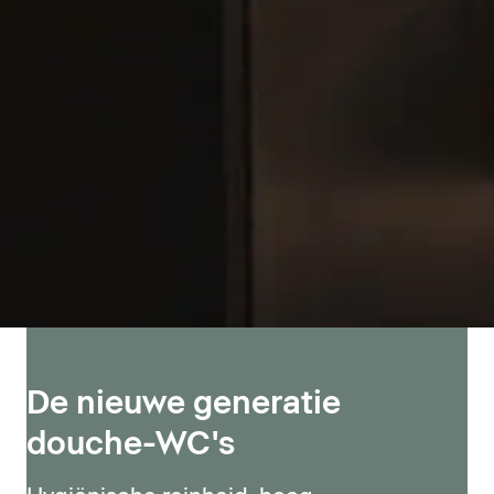
De nieuwe generatie
douche-WC's