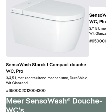
SensoWash
WC, Plus
3/4,5 l, met 
Wit Glanzend
#65000001
SensoWash Starck f Compact douche
WC, Pro
3/4,5 l, met zachtsluitend mechanisme, DuraShield,
Wit Glanzend
#650002012004300
Meer SensoWash® Douche-
WC's