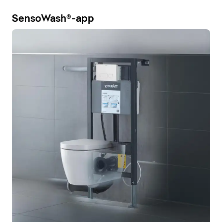
SensoWash®-app