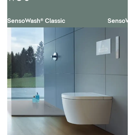
SensoWash® Classic
SensoWa