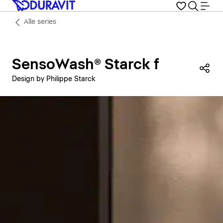
Alle series
SensoWash® Starck f
Dez
Design by Philippe Starck