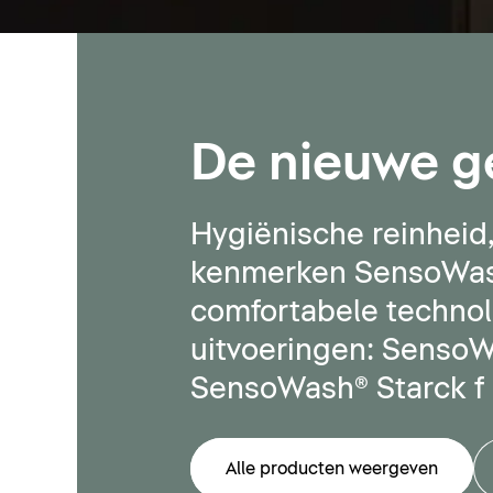
De nieuwe g
Hygiënische reinhei
kenmerken SensoWash®
comfortabele technolo
uitvoeringen: SensoWa
SensoWash® Starck f 
Alle producten weergeven