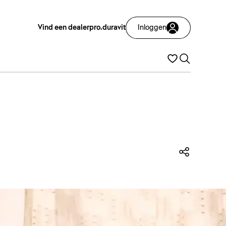
Vind een dealer
pro.duravit
Inloggen
Deze p