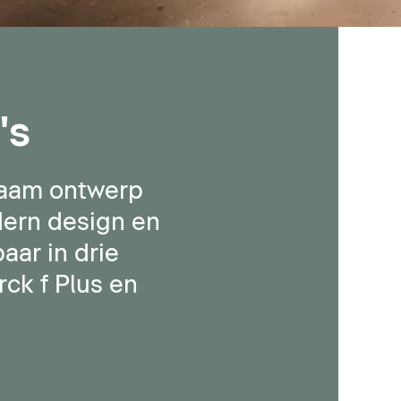
's
zaam ontwerp
dern design en
aar in drie
ck f Plus en