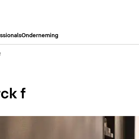
ssionals
Onderneming
f
ck f