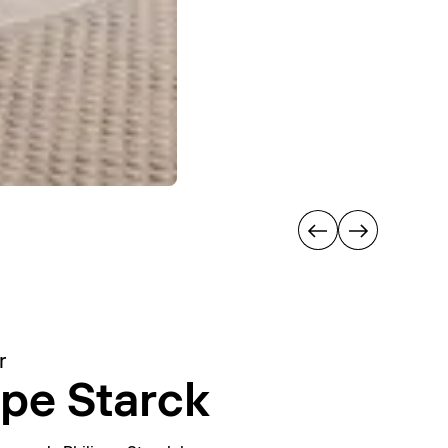
r
ppe Starck