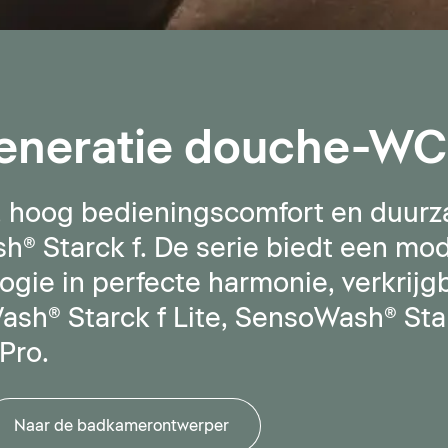
eneratie douche-WC
d, hoog bedieningscomfort en duur
 Starck f. De serie biedt een mo
gie in perfecte harmonie, verkrijgb
sh® Starck f Lite, SensoWash® Star
Pro.
Naar de badkamerontwerper