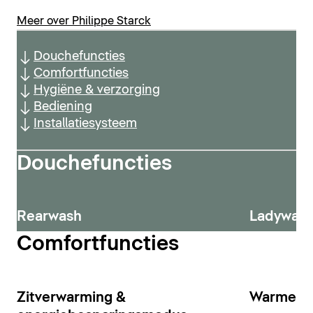
Meer over Philippe Starck
Douchefuncties
Comfortfuncties
Hygiëne & verzorging
Bediening
Installatiesysteem
Douchefuncties
Rearwash
Ladywas
Comfortfuncties
Zitverwarming &
Warmeluc