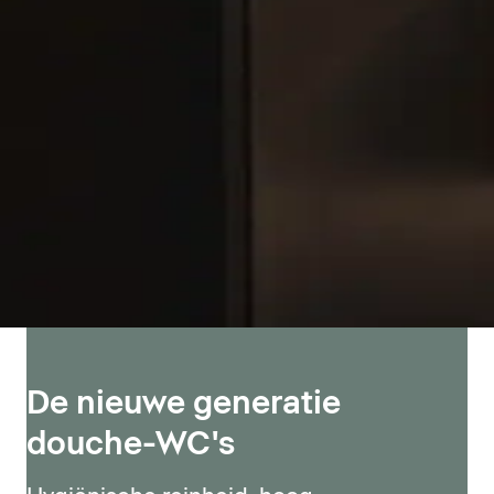
De nieuwe generatie
douche-WC's