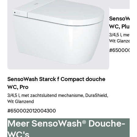
SensoWash
WC, Plus
3/4,5 l, met 
Wit Glanzend
#65000001
SensoWash Starck f Compact douche
WC, Pro
3/4,5 l, met zachtsluitend mechanisme, DuraShield,
Wit Glanzend
#650002012004300
Meer SensoWash® Douche-
WC's