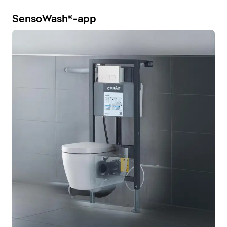
SensoWash®-app