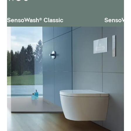
SensoWash® Classic
SensoWa