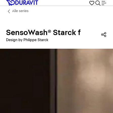
Alle series
SensoWash® Starck f
Dez
Design by Philippe Starck