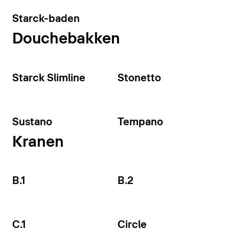
Starck-baden
Douchebakken
Starck Slimline
Stonetto
Sustano
Tempano
Kranen
B.1
B.2
C.1
Circle