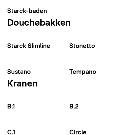
Starck-baden
Douchebakken
Starck Slimline
Stonetto
Sustano
Tempano
Kranen
B.1
B.2
C.1
Circle