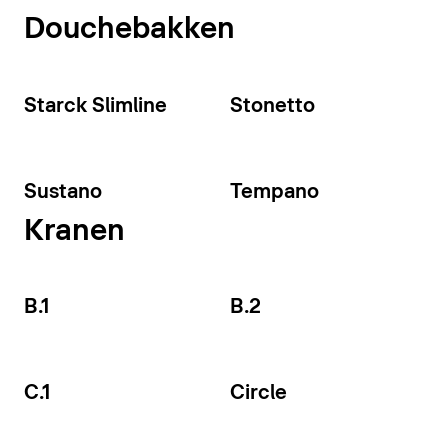
Douchebakken
Starck Slimline
Stonetto
Sustano
Tempano
Kranen
B.1
B.2
C.1
Circle