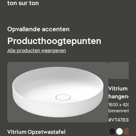
uitstraalt.
12
ton sur ton
Baden weergeven
10
Opvallende accenten
Producthoogtepunten
Alle producten weergeven
Vitrium C
hangend
1600 x 420 x 
binnenverlich
#VT4783R3
+ 
Vitrium Opzetwastafel