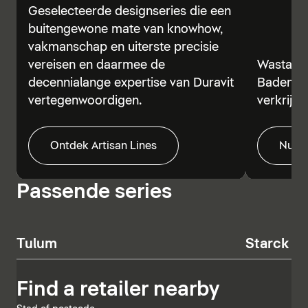
Geselecteerde designseries die een
buitengewone mate van knowhow,
vakmanschap en uiterste precisie
vereisen en daarmee de
Wastafels
decennialange expertise van Duravit
Baden va
vertegenwoordigen.
verkrijgb
Ontdek Artisan Lines
Nu o
Passende series
Tulum
Starck T
Find a retailer nearby