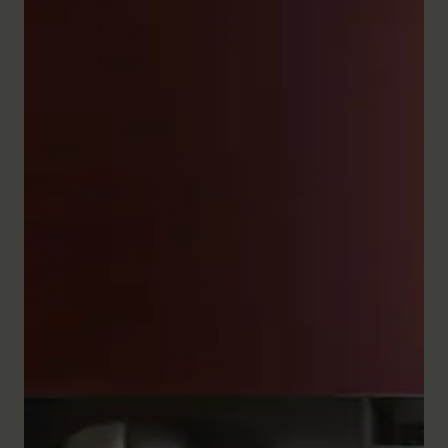
De uitgebreide reeks badkamermeubels uit de serie
White Tulip overtuigt door zijn ambachtelijke precisie
en verfijnde vormgeving. De
halfhoge kasten
en ook