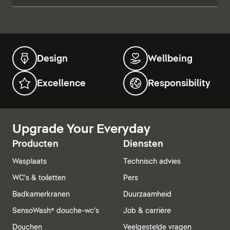
Design
Wellbeing
Excellence
Responsibility
Upgrade Your Everyday
Producten
Diensten
Wasplaats
Technisch advies
WC's & toiletten
Pers
Badkamerkranen
Duurzaamheid
SensoWash® douche-wc's
Job & carrière
Douchen
Veelgestelde vragen