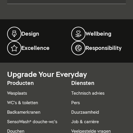
Design
Wellbeing
Excellence
Responsibility
Upgrade Your Everyday
Producten
Diensten
Wasplaats
Technisch advies
WC's & toiletten
Pers
Badkamerkranen
Duurzaamheid
SensoWash® douche-wc's
Job & carrière
Douchen
Veelgestelde vragen