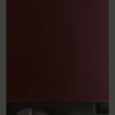
De uitgebreide reeks badkamermeubels uit de serie
White Tulip overtuigt door zijn ambachtelijke precisie
en verfijnde vormgeving. De
halfhoge kasten
en ook