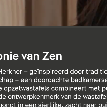
nie van Zen
erkner – geïnspireerd door traditi
chap – een doordachte badkamerse
e opzetwastafels combineert met pu
de ontwerpkenmerk van de wastafe
ondt in een sierlijke, zacht naar b