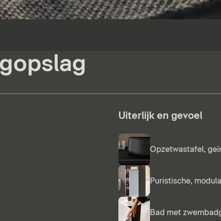
ogopslag
Uiterlijk en gevoel
Opzetwastafel, ge
Puristische, modul
Bad met zwembadg