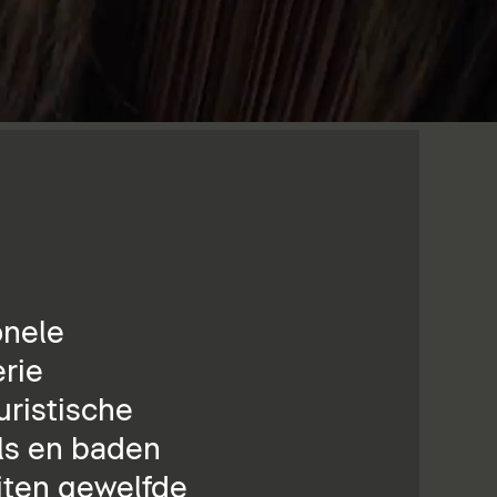
onele
rie
ristische
ls en baden
uiten gewelfde