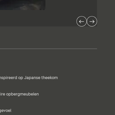
ïnspireerd op Japanse theekom
aire opbergmeubelen
evoel