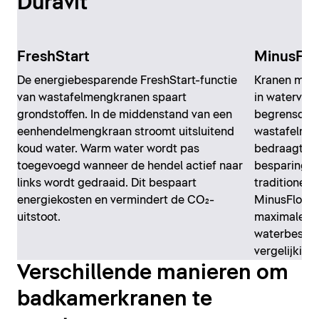
Duravit
FreshStart
MinusFlo
De energiebesparende FreshStart-functie
Kranen met 
van wastafelmengkranen spaart
in waterver
grondstoffen. In de middenstand van een
begrensd, w
eenhendelmengkraan stroomt uitsluitend
wastafelmen
koud water. Warm water wordt pas
bedraagt. D
toegevoegd wanneer de hendel actief naar
besparing v
links wordt gedraaid. Dit bespaart
traditionele
energiekosten en vermindert de CO₂-
MinusFlow-
uitstoot.
maximale do
waterbespar
vergelijking
Verschillende manieren om
badkamerkranen te