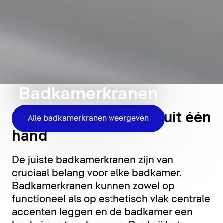
Badkamerkranen
Alle badkamerkranen uit één
Alle badkamerkranen weergeven
hand
De juiste badkamerkranen zijn van
cruciaal belang voor elke badkamer.
Badkamerkranen kunnen zowel op
functioneel als op esthetisch vlak centrale
accenten leggen en de badkamer een