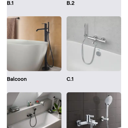
B.1
B.2
Balcoon
C.1