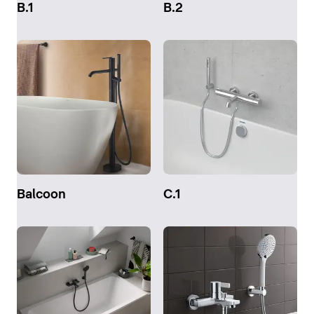
B.1
B.2
Balcoon
C.1