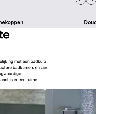
hekoppen
Douchesys
te
elijking met een badkuip
pactere badkamers en zijn
oogwaardige
ast is er een ruime