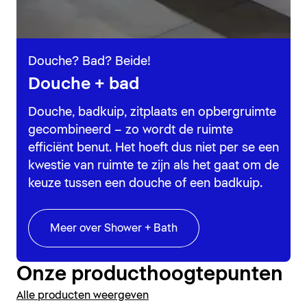
Douche? Bad? Beide!
Douche + bad
Douche, badkuip, zitplaats en opbergruimte
gecombineerd – zo wordt de ruimte
efficiënt benut. Het hoeft dus niet per se een
kwestie van ruimte te zijn als het gaat om de
keuze tussen een douche of een badkuip.
Meer over Shower + Bath
Onze producthoogtepunten
Alle producten weergeven