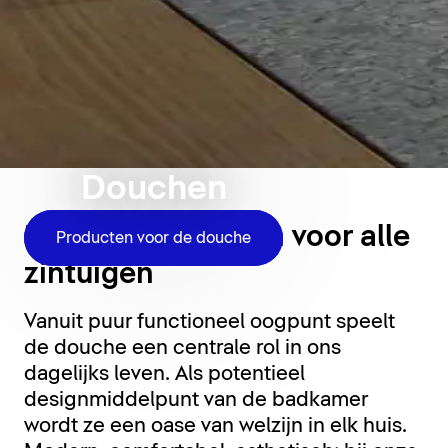
Douchen
Douchemomenten voor alle
Producten voor de douche
zintuigen
Vanuit puur functioneel oogpunt speelt
de douche een centrale rol in ons
dagelijks leven. Als potentieel
designmiddelpunt van de badkamer
wordt ze een oase van welzijn in elk huis.