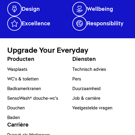
Design
Wellbeing
Excellence
Responsibility
Upgrade Your Everyday
Producten
Diensten
Wasplaats
Technisch advies
WC's & toiletten
Pers
Badkamerkranen
Duurzaamheid
SensoWash® douche-wc's
Job & carrière
Douchen
Veelgestelde vragen
Baden
Carrière