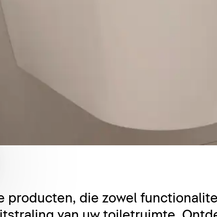
e producten, die zowel functionalite
itstraling van uw toiletruimte. Ontd