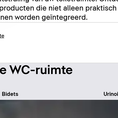
roducten die niet alleen praktisch z
unnen worden geïntegreerd.
te
de WC-ruimte
Bidets
Urino