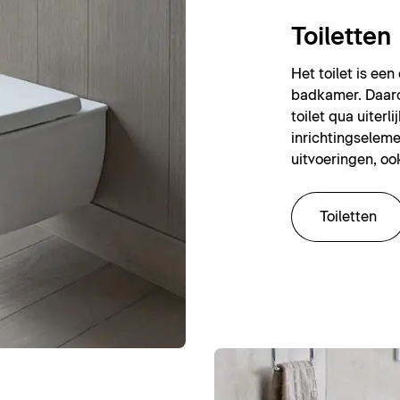
Toiletten
Het toilet is ee
badkamer. Daaro
toilet qua uiter
inrichtingselemen
uitvoeringen, ook
Toiletten