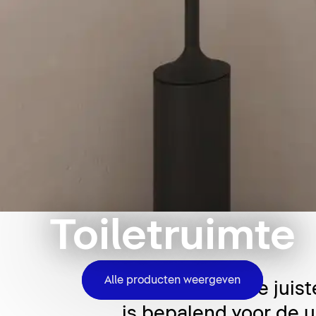
Toiletruimte
Alle producten weergeven
De keuze van de juist
is bepalend voor de u