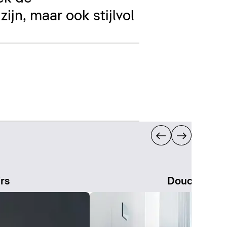
ijn, maar ook stijlvol
irs
Douche-wc'