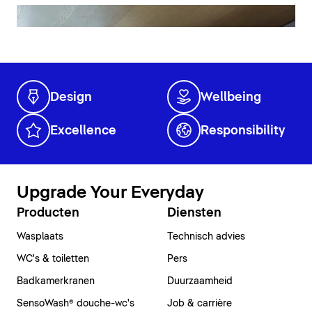
Design
Wellbeing
Excellence
Responsibility
Upgrade Your Everyday
Producten
Diensten
Wasplaats
Technisch advies
WC's & toiletten
Pers
Badkamerkranen
Duurzaamheid
SensoWash® douche-wc's
Job & carrière