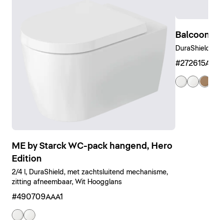
Balcoon W
DuraShield, C
#272615AM
ME by Starck WC-pack hangend, Hero
Edition
2/4 l, DuraShield, met zachtsluitend mechanisme,
zitting afneembaar, Wit Hoogglans
#490709AAA1