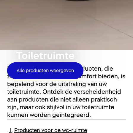
Toiletruimte
De keuze van de juiste producten, die
Alle producten weergeven
zowel functionaliteit als comfort bieden, is
bepalend voor de uitstraling van uw
toiletruimte. Ontdek de verscheidenheid
aan producten die niet alleen praktisch
zijn, maar ook stijlvol in uw toiletruimte
kunnen worden geïntegreerd.
Producten voor de wc-ruimte