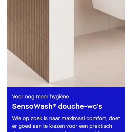
Voor nog meer hygiëne
SensoWash® douche-wc's
Wie op zoek is naar maximaal comfort, doet
er goed aan te kiezen voor een praktisch