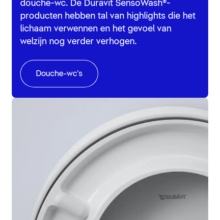
douche-wc. De Duravit SensoWash®-
producten hebben tal van highlights die het
lichaam verwennen en het gevoel van
welzijn nog verder verhogen.
Douche-wc's