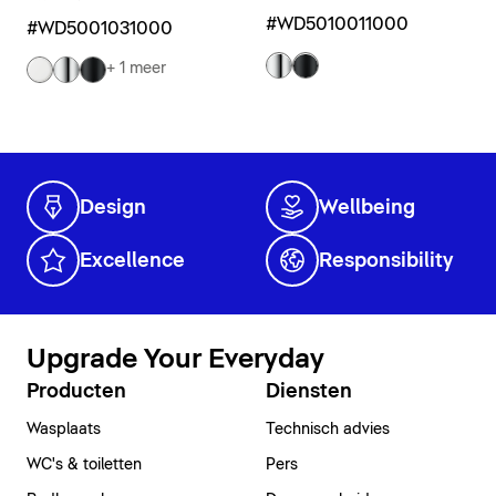
#WD5010011000
#WD5001031000
+ 1 meer
Design
Wellbeing
Excellence
Responsibility
Upgrade Your Everyday
Producten
Diensten
Wasplaats
Technisch advies
WC's & toiletten
Pers