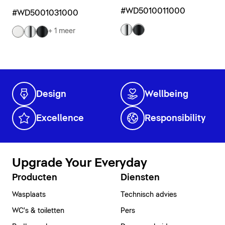
#WD5010011000
#WD5001031000
+ 1 meer
Design
Wellbeing
Excellence
Responsibility
Upgrade Your Everyday
Producten
Diensten
Wasplaats
Technisch advies
WC's & toiletten
Pers