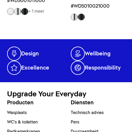
#WD5001011000
#WD5010021000
+ 1 meer
Design
Wellbeing
Excellence
Responsibility
Upgrade Your Everyday
Producten
Diensten
Wasplaats
Technisch advies
WC's & toiletten
Pers
Badkamerkranen
Duurzaamheid