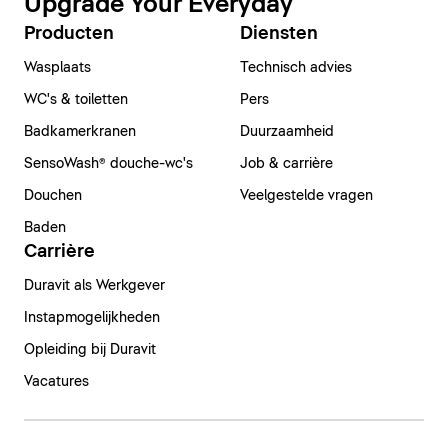
Upgrade Your Everyday
Producten
Diensten
Wasplaats
Technisch advies
WC's & toiletten
Pers
Badkamerkranen
Duurzaamheid
SensoWash® douche-wc's
Job & carrière
Douchen
Veelgestelde vragen
Baden
Carrière
Duravit als Werkgever
Instapmogelijkheden
Opleiding bij Duravit
Vacatures