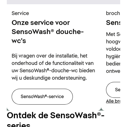
Service
brochur
Onze service voor
Senso
SensoWash® douche-
Met Sens
wc's
hoogwaa
voldoen 
Bij vragen over de installatie, het
hygiënis
onderhoud of de functionaliteit van
bedieni
uw SensoWash®-douche-wc bieden
ontwerp.
wij u deskundige ondersteuning.
Sens
SensoWash®-service
Alle broc
Ontdek de SensoWash®-
series