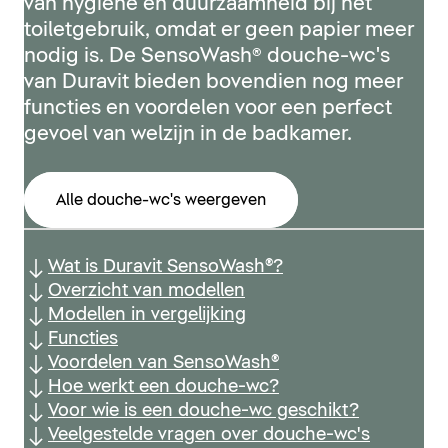
van hygiëne en duurzaamheid bij het
toiletgebruik, omdat er geen papier meer
nodig is. De SensoWash® douche-wc's
van Duravit bieden bovendien nog meer
functies en voordelen voor een perfect
gevoel van welzijn in de badkamer.
Alle douche-wc's weergeven
Wat is Duravit SensoWash®?
Overzicht van modellen
Modellen in vergelijking
Functies
Voordelen van SensoWash®
Hoe werkt een douche-wc?
Voor wie is een douche-wc geschikt?
Veelgestelde vragen over douche-wc's