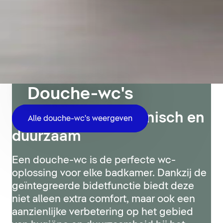
Douche-wc's
Comfortabel, hygiënisch en
Alle douche-wc's weergeven
duurzaam
Een douche-wc is de perfecte wc-
oplossing voor elke badkamer. Dankzij de
geïntegreerde bidetfunctie biedt deze
niet alleen extra comfort, maar ook een
aanzienlijke verbetering op het gebied