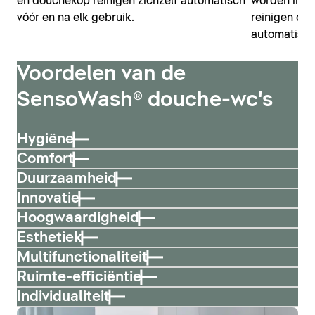
en douchekop reinigen zichzelf automatisch
worden inge
vóór en na elk gebruik.
reinigen do
automatisch
Voordelen van de
SensoWash® douche-wc's
Hygiëne
Comfort
Duurzaamheid
Innovatie
Hoogwaardigheid
Esthetiek
Multifunctionaliteit
Ruimte-efficiëntie
Individualiteit