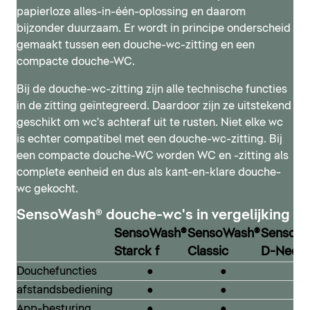
papierloze alles-in-één-oplossing en daarom
bijzonder duurzaam. Er wordt in principe onderscheid
gemaakt tussen een douche-wc-zitting en een
compacte douche-WC.
Bij de douche-wc-zitting zijn alle technische functies
in de zitting geïntegreerd. Daardoor zijn ze uitstekend
geschikt om wc's achteraf uit te rusten. Niet elke wc
is echter compatibel met een douche-wc-zitting. Bij
SensoWash® Classic
een compacte douche-WC worden WC en -zitting als
complete eenheid en dus als kant-en-klare douche-
De SensoWash® Classic van Philippe Starck is
wc gekocht.
gebaseerd op de oorspronkelijke, klassieke
SensoWash® D-Neo
SensoWash®-stijl, waarbij de combinatie van deksel
SensoWash® douche-wc's in vergelijking
Met de serie SensoWash® D-Neo presenteert Duravit
en zitting zowel optisch als technologisch verder is
SensoWash®
SensoWash®
SensoW
een modern douche-wc in het instapsegment –
ontwikkeld. Zo ontstond het moderne, minimalistische
Starck f
Classic
D-Neo
compact van vorm en compact in prijs. Het past
ontwerp, dat zich onderscheidt door de relatief
Douchefuncties
●
●
●
moeiteloos in elke badkamer en past bij alle Duravit-
compacte technische eenheid, gecombineerd met
afstandsbediening
●
●
●
designseries. Zo kan ook met een bescheiden budget
uitgebreide functies voor maximaal comfort.
de droom van een eigen designbadkamer inclusief
App-besturing
●
●
-