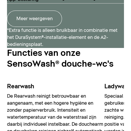
douche-wc worden gerealiseerd.
SensoWash® Classic
Meer weergeven
SensoWash® D-Neo
*Extra functie is alleen bruikbaar in combinatie met
het DuraSystem®-installatie-element en de A2-
bedieningsplaat.
Functies van onze
SensoWash® douche-wc's
Rearwash
Ladywas
De Rearwash reinigt betrouwbaar en
Speciaal ont
aangenaam, met een hogere hygiëne en
gebruikers 
zonder papierverbruik. Intensiteit en
zachte wate
watertemperatuur van de waterstraal zijn
reiniging. W
daarbij individueel instelbaar. De douchearm
positie van 