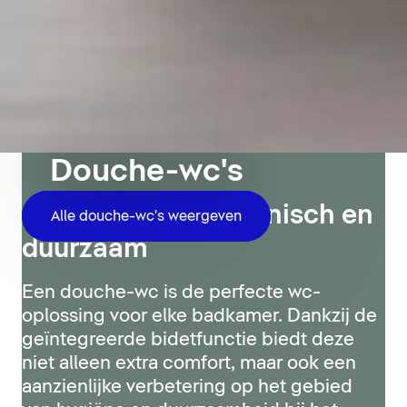
Douche-wc's
Comfortabel, hygiënisch en
Alle douche-wc's weergeven
duurzaam
Een douche-wc is de perfecte wc-
oplossing voor elke badkamer. Dankzij de
geïntegreerde bidetfunctie biedt deze
niet alleen extra comfort, maar ook een
aanzienlijke verbetering op het gebied