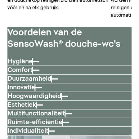
en douchekop reinigen zichzelf automatisch
worden inge
vóór en na elk gebruik.
reinigen do
automatisch
Voordelen van de
SensoWash® douche-wc's
Hygiëne
Comfort
Duurzaamheid
Innovatie
Hoogwaardigheid
Esthetiek
Multifunctionaliteit
Ruimte-efficiëntie
Individualiteit