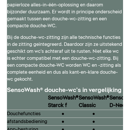
papierloze alles-in-één-oplossing en daarom
bijzonder duurzaam. Er wordt in principe onderscheid
gemaakt tussen een douche-wc-zitting en een
compacte douche-WC.
Bij de douche-wc-zitting zijn alle technische functies
in de zitting geïntegreerd. Daardoor zijn ze uitstekend
geschikt om wc's achteraf uit te rusten. Niet elke wc
is echter compatibel met een douche-wc-zitting. Bij
SensoWash® Classic
een compacte douche-WC worden WC en -zitting als
complete eenheid en dus als kant-en-klare douche-
De SensoWash® Classic van Philippe Starck is
wc gekocht.
gebaseerd op de oorspronkelijke, klassieke
SensoWash® D-Neo
SensoWash®-stijl, waarbij de combinatie van deksel
SensoWash® douche-wc's in vergelijking
Met de serie SensoWash® D-Neo presenteert Duravit
en zitting zowel optisch als technologisch verder is
SensoWash®
SensoWash®
SensoW
een modern douche-wc in het instapsegment –
ontwikkeld. Zo ontstond het moderne, minimalistische
Starck f
Classic
D-Neo
compact van vorm en compact in prijs. Het past
ontwerp, dat zich onderscheidt door de relatief
Douchefuncties
●
●
●
moeiteloos in elke badkamer en past bij alle Duravit-
compacte technische eenheid, gecombineerd met
afstandsbediening
●
●
●
designseries. Zo kan ook met een bescheiden budget
uitgebreide functies voor maximaal comfort.
de droom van een eigen designbadkamer inclusief
App-besturing
●
●
-