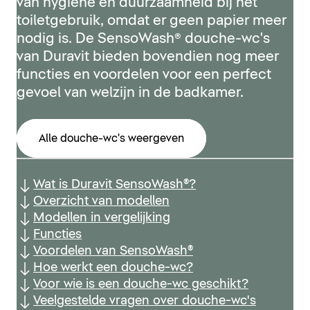
van hygiëne en duurzaamheid bij het
toiletgebruik, omdat er geen papier meer
nodig is. De SensoWash® douche-wc's
van Duravit bieden bovendien nog meer
functies en voordelen voor een perfect
gevoel van welzijn in de badkamer.
Alle douche-wc's weergeven
Wat is Duravit SensoWash®?
Overzicht van modellen
Modellen in vergelijking
Functies
Voordelen van SensoWash®
Hoe werkt een douche-wc?
Voor wie is een douche-wc geschikt?
Veelgestelde vragen over douche-wc's