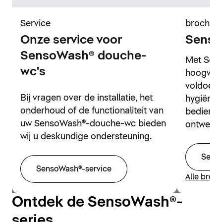
Service
brochur
Onze service voor
Senso
SensoWash® douche-
Met Sens
wc's
hoogwaa
voldoen 
Bij vragen over de installatie, het
hygiënis
onderhoud of de functionaliteit van
bedieni
uw SensoWash®-douche-wc bieden
ontwerp.
wij u deskundige ondersteuning.
Sens
SensoWash®-service
Alle broc
Ontdek de SensoWash®-
series