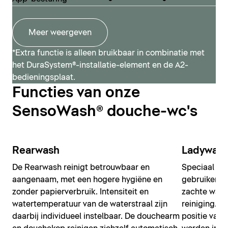
douche-wc worden gerealiseerd.
SensoWash® Classic
Meer weergeven
SensoWash® D-Neo
*Extra functie is alleen bruikbaar in combinatie met
het DuraSystem®-installatie-element en de A2-
bedieningsplaat.
Functies van onze
SensoWash® douche-wc's
Rearwash
Ladywas
De Rearwash reinigt betrouwbaar en
Speciaal ont
aangenaam, met een hogere hygiëne en
gebruikers 
zonder papierverbruik. Intensiteit en
zachte wate
watertemperatuur van de waterstraal zijn
reiniging. W
daarbij individueel instelbaar. De douchearm
positie van 