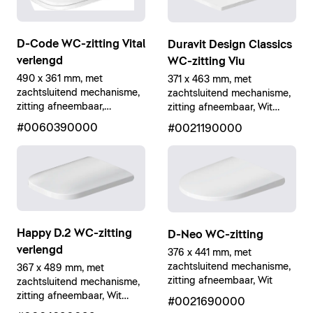
D-Code WC-zitting Vital
Duravit Design Classics
verlengd
WC-zitting Viu
490 x 361 mm, met
371 x 463 mm, met
zachtsluitend mechanisme,
zachtsluitend mechanisme,
zitting afneembaar,
zitting afneembaar, Wit
barrièrevrije uitvoering, Wit
Hoogglans
#0060390000
#0021190000
Hoogglans
Happy D.2 WC-zitting
D-Neo WC-zitting
verlengd
376 x 441 mm, met
zachtsluitend mechanisme,
367 x 489 mm, met
zitting afneembaar, Wit
zachtsluitend mechanisme,
zitting afneembaar, Wit
#0021690000
Hoogglans