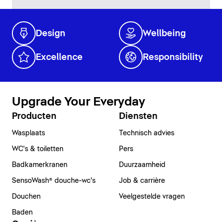
Design
Wellbeing
Excellence
Responsibility
Upgrade Your Everyday
Producten
Diensten
Wasplaats
Technisch advies
WC's & toiletten
Pers
Badkamerkranen
Duurzaamheid
SensoWash® douche-wc's
Job & carrière
Douchen
Veelgestelde vragen
Baden