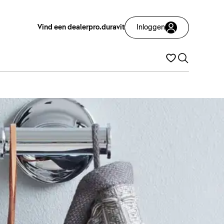
Vind een dealer
pro.duravit
Inloggen