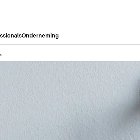
ssionals
Onderneming
s