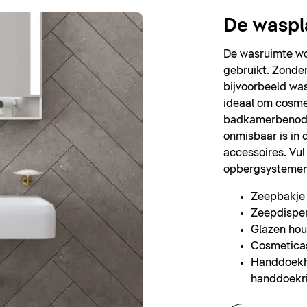
De waspl
De wasruimte wo
gebruikt. Zonder
bijvoorbeeld wa
ideaal om cosme
badkamerbenodi
onmisbaar is in 
accessoires. Vul
opbergsystemen
Zeepbakje
Zeepdispe
Glazen hou
Cosmetica
Handdoekh
handdoekr