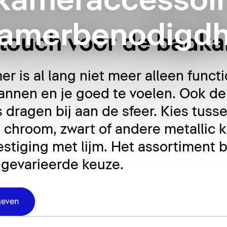
kameraccessoir
amerbenodigd
g touch voor de badk
 is al lang niet meer alleen functi
nnen en je goed te voelen. Ook de 
dragen bij aan de sfeer. Kies tusse
chroom, zwart of andere metallic k
tiging met lijm. Het assortiment
 gevarieerde keuze.
geven