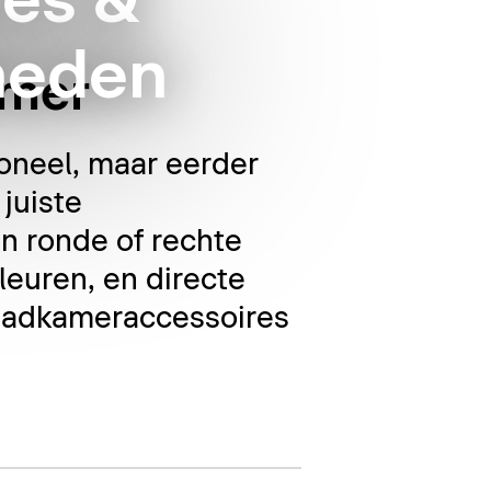
es &
heden
amer
oneel, maar eerder
juiste
n ronde of rechte
leuren, en directe
 badkameraccessoires