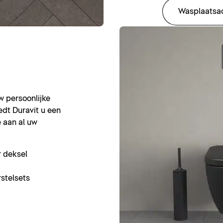
Wasplaatsa
uw persoonlijke
dt Duravit u een
e aan al uw
r deksel
stelsets