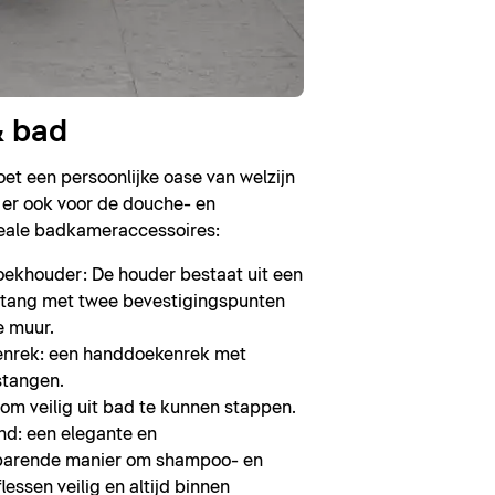
 bad
t een persoonlijke oase van welzijn
n er ook voor de douche- en
eale badkameraccessoires:
khouder: De houder bestaat uit een
tang met twee bevestigingspunten
e muur.
nrek: een handdoekenrek met
stangen.
om veilig uit bad te kunnen stappen.
d: een elegante en
parende manier om shampoo- en
essen veilig en altijd binnen