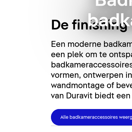
Bad
badk
De finishin
Een moderne badkamer
een plek om te ontspa
badkameraccessoires 
vormen, ontwerpen in 
wandmontage of beves
van Duravit biedt een
Alle badkameraccessoires weer