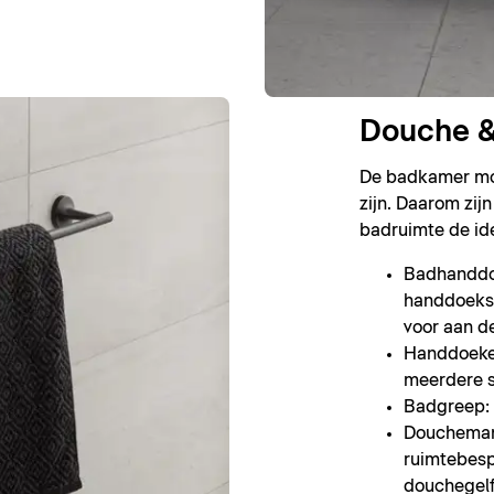
Douche &
De badkamer moe
zijn. Daarom zij
badruimte de id
Badhanddoe
handdoeks
voor aan d
Handdoeke
meerdere 
Badgreep: 
Doucheman
ruimtebes
douchegelfl