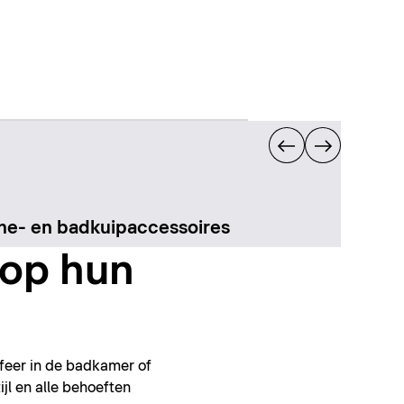
e- en badkuipaccessoires
op hun
feer in de badkamer of
ijl en alle behoeften