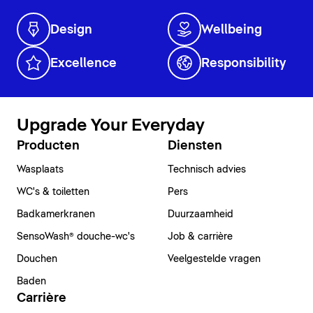
Design
Wellbeing
Excellence
Responsibility
Upgrade Your Everyday
Producten
Diensten
Wasplaats
Technisch advies
WC's & toiletten
Pers
Badkamerkranen
Duurzaamheid
SensoWash® douche-wc's
Job & carrière
Douchen
Veelgestelde vragen
Baden
Carrière