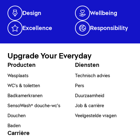
Design
Wellbeing
Excellence
Responsibility
Upgrade Your Everyday
Producten
Diensten
Wasplaats
Technisch advies
WC's & toiletten
Pers
Badkamerkranen
Duurzaamheid
SensoWash® douche-wc's
Job & carrière
Douchen
Veelgestelde vragen
Baden
Carrière