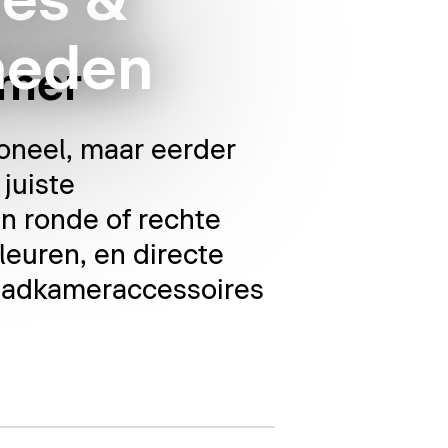
es &
heden
amer
oneel, maar eerder
juiste
n ronde of rechte
leuren, en directe
 badkameraccessoires