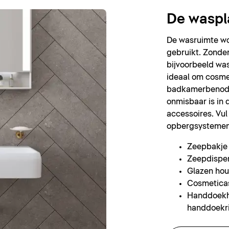
De waspl
De wasruimte wo
gebruikt. Zonder
bijvoorbeeld wa
ideaal om cosme
badkamerbenodi
onmisbaar is in 
accessoires. Vul
opbergsystemen
Zeepbakje
Zeepdispe
Glazen hou
Cosmetica
Handdoekh
handdoekr