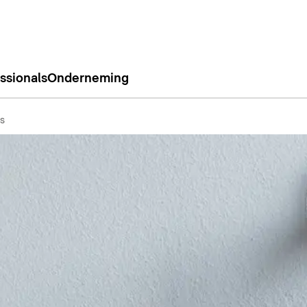
ssionals
Onderneming
s