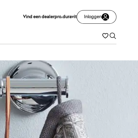
Vind een dealer
pro.duravit
Inloggen