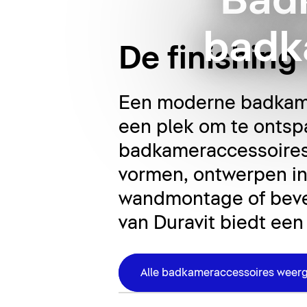
Bad
badk
De finishin
Een moderne badkamer
een plek om te ontspa
badkameraccessoires 
vormen, ontwerpen in 
wandmontage of beves
van Duravit biedt een
Alle badkameraccessoires weer