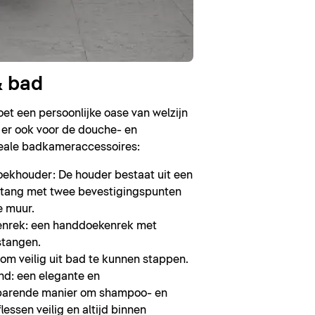
 bad
t een persoonlijke oase van welzijn
n er ook voor de douche- en
eale badkameraccessoires:
khouder: De houder bestaat uit een
tang met twee bevestigingspunten
e muur.
nrek: een handdoekenrek met
stangen.
om veilig uit bad te kunnen stappen.
d: een elegante en
parende manier om shampoo- en
essen veilig en altijd binnen