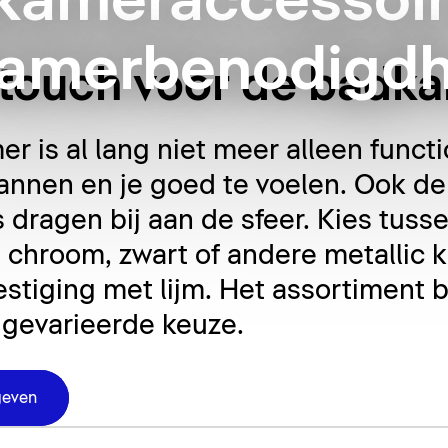
kameraccessoir
amerbenodigd
g touch voor de badk
 is al lang niet meer alleen functi
nnen en je goed te voelen. Ook de 
dragen bij aan de sfeer. Kies tusse
chroom, zwart of andere metallic k
tiging met lijm. Het assortiment
 gevarieerde keuze.
geven