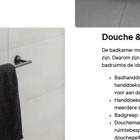
Douche &
De badkamer moe
zijn. Daarom zij
badruimte de id
Badhanddoe
handdoeks
voor aan d
Handdoeke
meerdere 
Badgreep: 
Doucheman
ruimtebes
douchegelfl