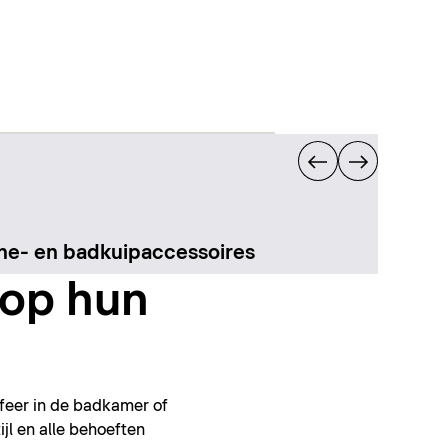
e- en badkuipaccessoires
op hun
feer in de badkamer of
ijl en alle behoeften