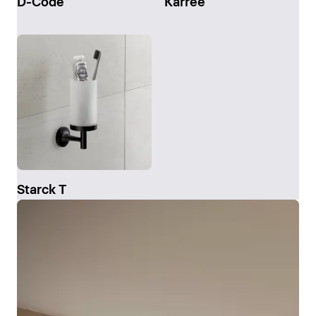
D-Code
Karree
Starck T