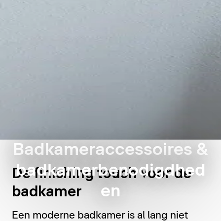
Badkameraccessoires &
badkamerbenodigdhed
De finishing touch voor de
en
badkamer
Een moderne badkamer is al lang niet