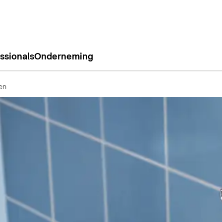
ssionals
Onderneming
en