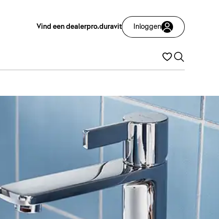
Vind een dealer
pro.duravit
Inloggen