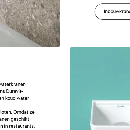
Inbouwkran
dwaterkranen
ns Duravit-
een koud water
loten. Omdat ze
ranen geschikt
en in restaurants,