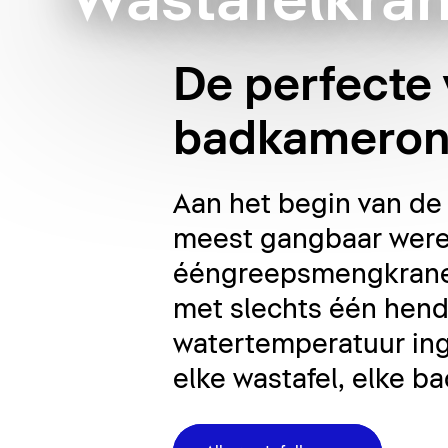
Wastafelkra
De perfecte 
badkameron
Aan het begin van d
meest gangbaar were
ééngreepsmengkranen
met slechts één hende
watertemperatuur inge
elke wastafel, elke 