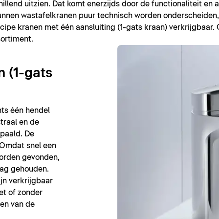
llend uitzien. Dat komt enerzijds door de functionaliteit en 
nnen wastafelkranen puur technisch worden onderscheiden, 
principe kranen met één aansluiting (1-gats kraan) verkrijgbaa
ortiment.
 (1-gats
hts één hendel
traal en de
paald. De
. Omdat snel een
orden gevonden,
laag gehouden.
n verkrijgbaar
et of zonder
ten van de