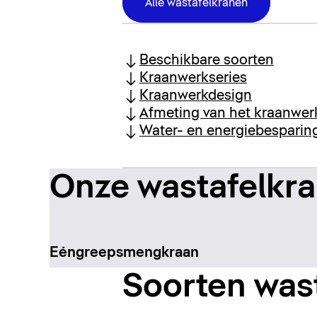
Alle wastafelkranen
Beschikbare soorten
Kraanwerkseries
Kraanwerkdesign
Afmeting van het kraanwer
Water- en energiebesparin
Onze wastafelkr
Eéngreepsmengkraan
Soorten was