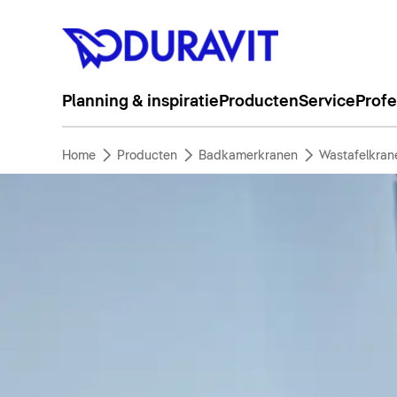
Planning & inspiratie
Producten
Service
Profe
Home
Producten
Badkamerkranen
Wastafelkran