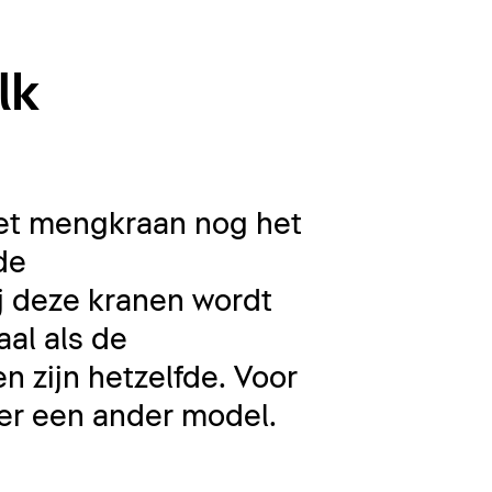
lk
et mengkraan nog het
de
 deze kranen wordt
al als de
n zijn hetzelfde. Voor
 er een ander model.