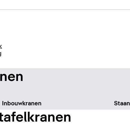
k
g
anen
Inbouwkranen
Staan
tafelkranen