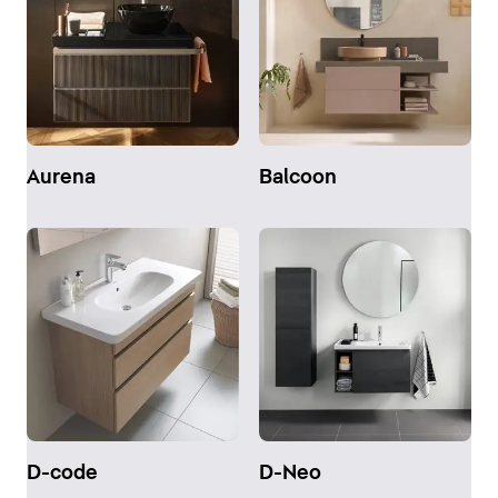
Aurena
Balcoon
D-code
D-Neo