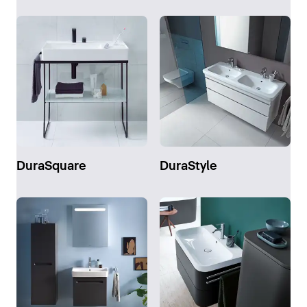
DuraSquare
DuraStyle