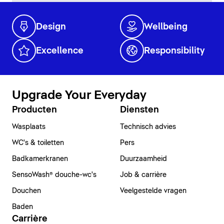
Design
Wellbeing
Excellence
Responsibility
Upgrade Your Everyday
Producten
Diensten
Wasplaats
Technisch advies
WC's & toiletten
Pers
Badkamerkranen
Duurzaamheid
SensoWash® douche-wc's
Job & carrière
Douchen
Veelgestelde vragen
Baden
Carrière