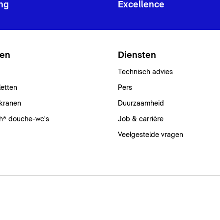
ng
Excellence
ten
Diensten
Technisch advies
letten
Pers
kranen
Duurzaamheid
h® douche-wc's
Job & carrière
Veelgestelde vragen