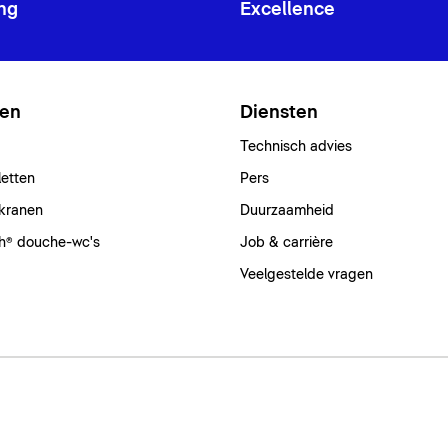
ng
Excellence
ten
Diensten
Technisch advies
letten
Pers
kranen
Duurzaamheid
h® douche-wc's
Job & carrière
Veelgestelde vragen