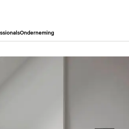
ssionals
Onderneming