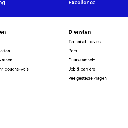
ng
Excellence
ten
Diensten
Technisch advies
letten
Pers
kranen
Duurzaamheid
h® douche-wc's
Job & carrière
Veelgestelde vragen