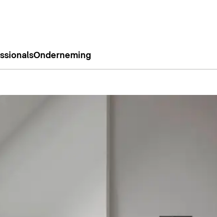
ssionals
Onderneming