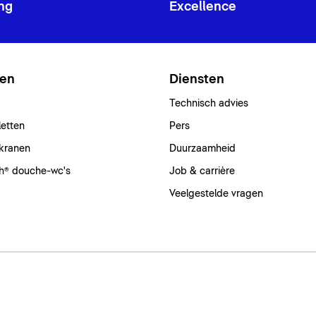
ng
Excellence
ten
Diensten
Technisch advies
letten
Pers
kranen
Duurzaamheid
h® douche-wc's
Job & carrière
Veelgestelde vragen