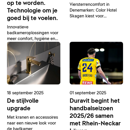
op te worden.
Viersterrencomfort in
Technologie om je
Denemarken: Color Hotel
Skagen kiest voor
goed bij te voelen.
badkameroplossingen van
Innovatieve
Duravit
badkameroplossingen voor
meer comfort, hygiëne en
duurzaamheid
18 september 2025
01 september 2025
De stijlvolle
Duravit begint het
upgrade
handbalseizoen
2025/26 samen
Met kranen en accessoires
met Rhein-Neckar
naar een nieuwe look voor
de badkamer