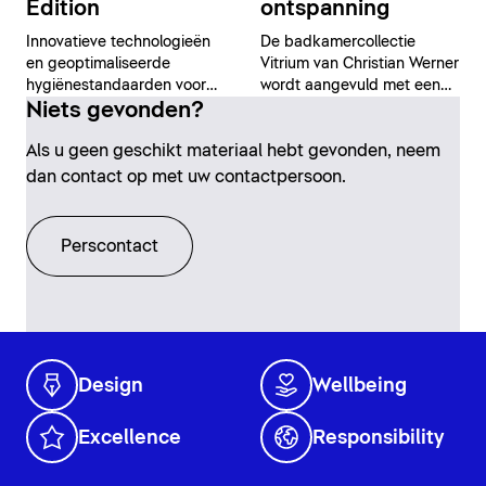
Edition
ontspanning
Innovatieve technologieën
De badkamercollectie
en geoptimaliseerde
Vitrium van Christian Werner
hygiënestandaarden voor
wordt aangevuld met een
maximaal comfort
Niets gevonden?
badkuip
Als u geen geschikt materiaal hebt gevonden, neem
dan contact op met uw contactpersoon.
Perscontact
Design
Wellbeing
Excellence
Responsibility