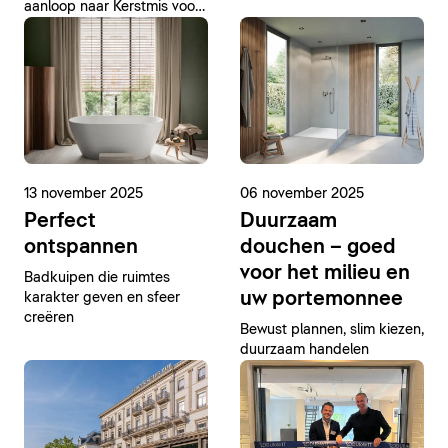
aanloop naar Kerstmis voor
Duravit
een bezoek aan de twee
kinderdagverblijven in
Hornberg.
13 november 2025
06 november 2025
Perfect
Duurzaam
ontspannen
douchen – goed
voor het milieu en
Badkuipen die ruimtes
uw portemonnee
karakter geven en sfeer
creëren
Bewust plannen, slim kiezen,
duurzaam handelen