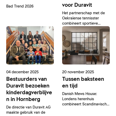
voor Duravit
Bad Trend 2026
Het partnerschap met de
Oekraïense tennisster
combineert sportieve
uitmuntendheid en tijdloos
design.
04 december 2025
20 november 2025
Bestuurders van
Tussen baksteen
Duravit bezoeken
en tijd
kinderdagverblijve
Danish Mews House:
n in Hornberg
Londens herenhuis
combineert Scandinavische
De directie van Duravit AG
wooncultuur met strakke
maakte gebruik van de
badkamerarchitectuur van