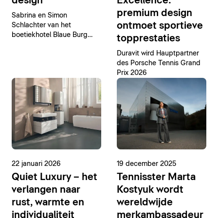
design
Excellence:
premium design
Sabrina en Simon
ontmoet sportieve
Schlachter van het
boetiekhotel Blaue Burg
topprestaties
praten over architectuur,
Duravit wird Hauptpartner
kwaliteit en hun ervaringen
des Porsche Tennis Grand
met Duravit in het
Prix 2026
dagelijkse hotelbedrijf.
22 januari 2026
19 december 2025
Quiet Luxury – het
Tennisster Marta
verlangen naar
Kostyuk wordt
rust, warmte en
wereldwijde
individualiteit
merkambassadeur