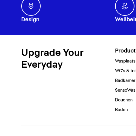
Design
Wellbei
Upgrade Your
Produc
Wasplaats
Everyday
WC's & toi
Badkamer
SensoWas
Douchen
Baden