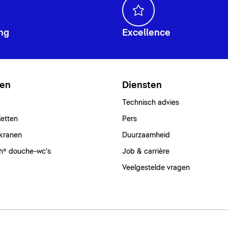
ng
Excellence
ten
Diensten
Technisch advies
letten
Pers
kranen
Duurzaamheid
h® douche-wc's
Job & carrière
Veelgestelde vragen