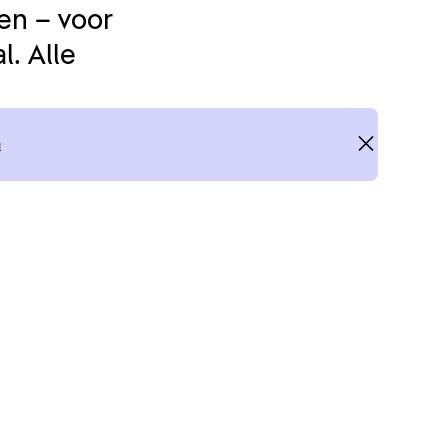
en – voor
. Alle
n