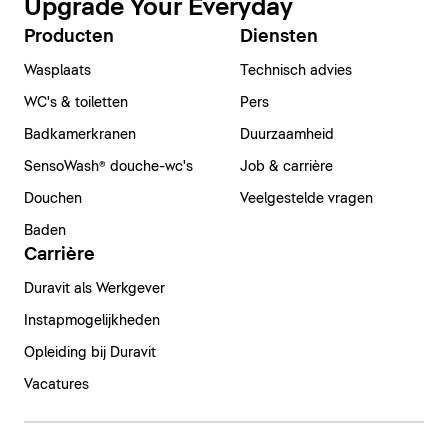
Upgrade Your Everyday
Producten
Diensten
Wasplaats
Technisch advies
WC's & toiletten
Pers
Badkamerkranen
Duurzaamheid
SensoWash® douche-wc's
Job & carrière
Douchen
Veelgestelde vragen
Baden
Carrière
Duravit als Werkgever
Instapmogelijkheden
Opleiding bij Duravit
Vacatures