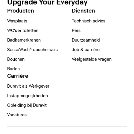
Upgrade Your Everyday
Producten
Diensten
Wasplaats
Technisch advies
WC's & toiletten
Pers
Badkamerkranen
Duurzaamheid
SensoWash® douche-wc's
Job & carrière
Douchen
Veelgestelde vragen
Baden
Carrière
Duravit als Werkgever
Instapmogelijkheden
Opleiding bij Duravit
Vacatures