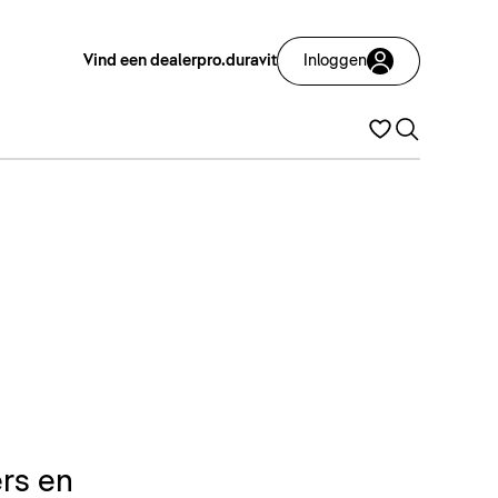
Vind een dealer
pro.duravit
Inloggen
rs en