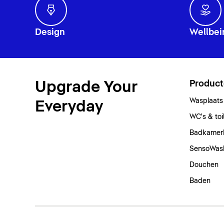
Design
Wellbei
Upgrade Your
Produc
Wasplaats
Everyday
WC's & toi
Badkamer
SensoWas
Douchen
Baden