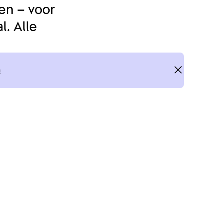
en – voor
. Alle
n