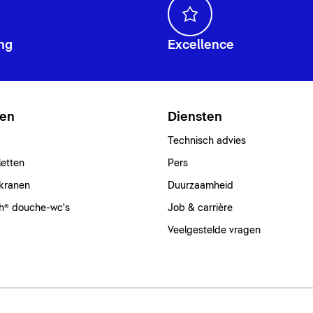
ng
Excellence
ten
Diensten
Technisch advies
letten
Pers
kranen
Duurzaamheid
h® douche-wc's
Job & carrière
Veelgestelde vragen