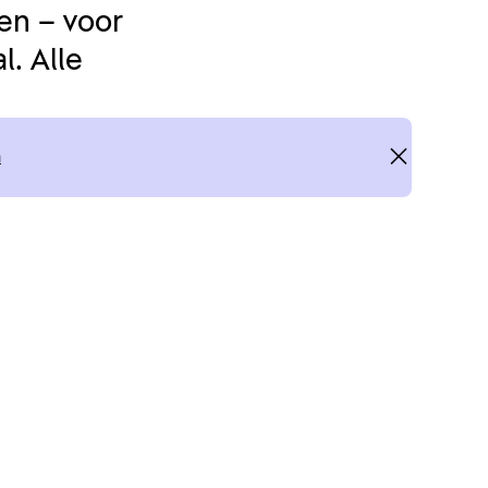
en – voor
. Alle
n