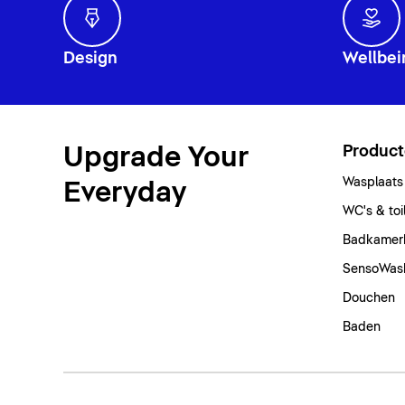
Design
Wellbei
Upgrade Your
Produc
Wasplaats
Everyday
WC's & toi
Badkamer
SensoWas
Douchen
Baden