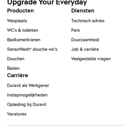
Upgrade Your Everyday
Producten
Diensten
Wasplaats
Technisch advies
WC's & toiletten
Pers
Badkamerkranen
Duurzaamheid
SensoWash® douche-wc's
Job & carrière
Douchen
Veelgestelde vragen
Baden
Carrière
Duravit als Werkgever
Instapmogelijkheden
Opleiding bij Duravit
Vacatures